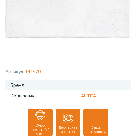
Артикул:
141970
Бренд
Коллекция
ALTEA
Обзор
Безопасная
Вызов
проекта в VR-
доставка
специалиста
очках