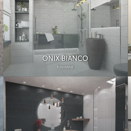
ONIX BIANCO
Керлайф